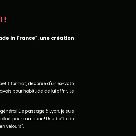
 !
ade in France", une création
x petit format, décorée d'un ex-voto
ais pour habitude de lui offrir. Je
 général. De passage à Lyon, je suis
fallait pour ma déco! Une boîte de
en velours".