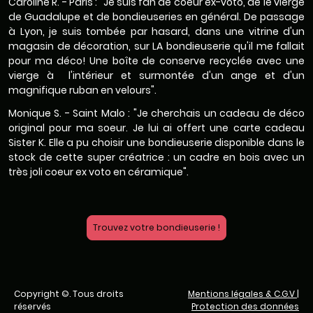
Caroline R. - Paris : "Je suis fan de coeur ex-voto, de le vierge
de Guadalupe et de bondieuseries en général. De passage
à Lyon, je suis tombée par hasard, dans une vitrine d'un
magasin de décoration, sur LA bondieuserie qu'il me fallait
pour ma déco! Une boîte de conserve recyclée avec une
vierge à l'intérieur et surmontée d'un ange et d'un
magnifique ruban en velours".
Monique S. - Saint Malo : "Je cherchais un cadeau de déco
original pour ma soeur. Je lui ai offert une carte cadeau
Sister K. Elle a pu choisir une bondieuserie disponible dans le
stock de cette super créatrice : un cadre en bois avec un
très joli coeur ex voto en céramique".
Trouvez votre bondieuserie !
Copyright ©. Tous droits
Mentions légales & C.G.V
|
réservés
Protection des données