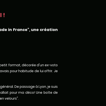
 !
ade in France", une création
x petit format, décorée d'un ex-voto
ais pour habitude de lui offrir. Je
 général. De passage à Lyon, je suis
fallait pour ma déco! Une boîte de
en velours".