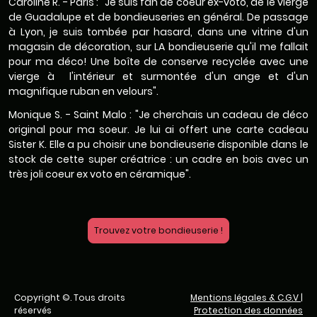
Caroline R. - Paris : "Je suis fan de coeur ex-voto, de le vierge
de Guadalupe et de bondieuseries en général. De passage
à Lyon, je suis tombée par hasard, dans une vitrine d'un
magasin de décoration, sur LA bondieuserie qu'il me fallait
pour ma déco! Une boîte de conserve recyclée avec une
vierge à l'intérieur et surmontée d'un ange et d'un
magnifique ruban en velours".
Monique S. - Saint Malo : "Je cherchais un cadeau de déco
original pour ma soeur. Je lui ai offert une carte cadeau
Sister K. Elle a pu choisir une bondieuserie disponible dans le
stock de cette super créatrice : un cadre en bois avec un
très joli coeur ex voto en céramique".
Trouvez votre bondieuserie !
Copyright ©. Tous droits
Mentions légales & C.G.V
|
réservés
Protection des données