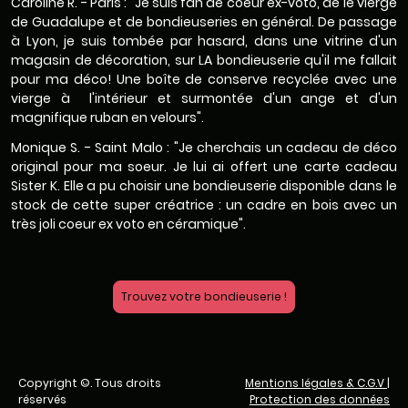
Caroline R. - Paris : "Je suis fan de coeur ex-voto, de le vierge
de Guadalupe et de bondieuseries en général. De passage
à Lyon, je suis tombée par hasard, dans une vitrine d'un
magasin de décoration, sur LA bondieuserie qu'il me fallait
pour ma déco! Une boîte de conserve recyclée avec une
vierge à l'intérieur et surmontée d'un ange et d'un
magnifique ruban en velours".
Monique S. - Saint Malo : "Je cherchais un cadeau de déco
original pour ma soeur. Je lui ai offert une carte cadeau
Sister K. Elle a pu choisir une bondieuserie disponible dans le
stock de cette super créatrice : un cadre en bois avec un
très joli coeur ex voto en céramique".
Trouvez votre bondieuserie !
Copyright ©. Tous droits
Mentions légales & C.G.V
|
réservés
Protection des données