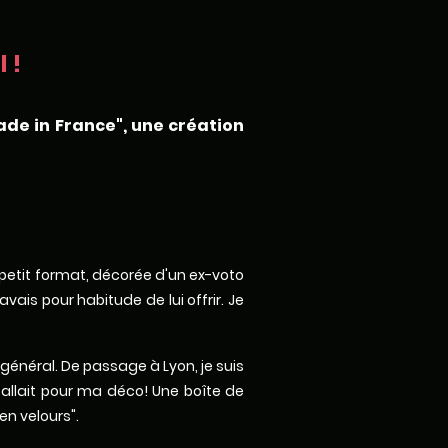
 !
ade in France", une création
x petit format, décorée d'un ex-voto
ais pour habitude de lui offrir. Je
 général. De passage à Lyon, je suis
fallait pour ma déco! Une boîte de
en velours".