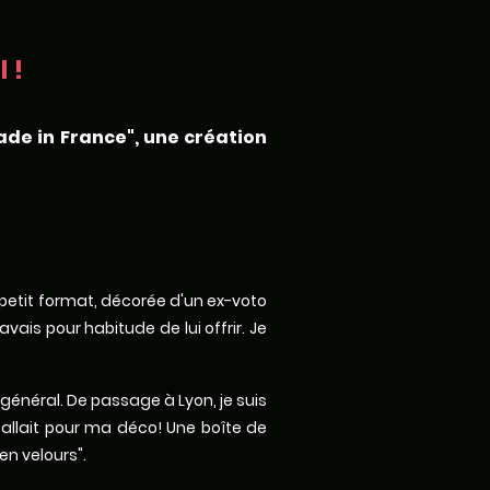
 !
ade in France", une création
x petit format, décorée d'un ex-voto
ais pour habitude de lui offrir. Je
 général. De passage à Lyon, je suis
fallait pour ma déco! Une boîte de
en velours".