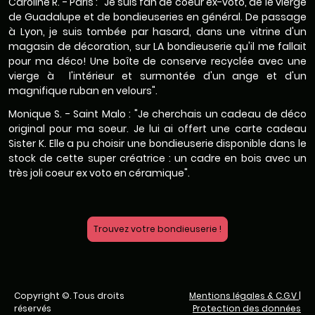
Caroline R. - Paris : "Je suis fan de coeur ex-voto, de le vierge
de Guadalupe et de bondieuseries en général. De passage
à Lyon, je suis tombée par hasard, dans une vitrine d'un
magasin de décoration, sur LA bondieuserie qu'il me fallait
pour ma déco! Une boîte de conserve recyclée avec une
vierge à l'intérieur et surmontée d'un ange et d'un
magnifique ruban en velours".
Monique S. - Saint Malo : "Je cherchais un cadeau de déco
original pour ma soeur. Je lui ai offert une carte cadeau
Sister K. Elle a pu choisir une bondieuserie disponible dans le
stock de cette super créatrice : un cadre en bois avec un
très joli coeur ex voto en céramique".
Trouvez votre bondieuserie !
Copyright ©. Tous droits
Mentions légales & C.G.V
|
réservés
Protection des données