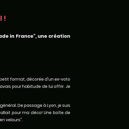
 !
ade in France", une création
x petit format, décorée d'un ex-voto
ais pour habitude de lui offrir. Je
 général. De passage à Lyon, je suis
fallait pour ma déco! Une boîte de
en velours".