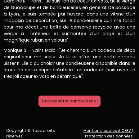
Caroline R. - Paris : "Je suis fan de coeur ex-voto, de le vierge
de Guadalupe et de bondieuseries en général. De passage
à Lyon, je suis tombée par hasard, dans une vitrine d'un
magasin de décoration, sur LA bondieuserie qu'il me fallait
pour ma déco! Une boîte de conserve recyclée avec une
vierge à l'intérieur et surmontée d'un ange et d'un
magnifique ruban en velours".
Monique S. - Saint Malo : "Je cherchais un cadeau de déco
original pour ma soeur. Je lui ai offert une carte cadeau
Sister K. Elle a pu choisir une bondieuserie disponible dans le
stock de cette super créatrice : un cadre en bois avec un
très joli coeur ex voto en céramique".
Trouvez votre bondieuserie !
Copyright ©. Tous droits
Mentions légales & C.G.V
|
réservés
Protection des données