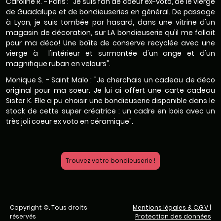
Caroline R. - Paris : "Je suis fan de coeur ex-voto, de le vierge
de Guadalupe et de bondieuseries en général. De passage
à Lyon, je suis tombée par hasard, dans une vitrine d'un
magasin de décoration, sur LA bondieuserie qu'il me fallait
pour ma déco! Une boîte de conserve recyclée avec une
vierge à l'intérieur et surmontée d'un ange et d'un
magnifique ruban en velours".
Monique S. - Saint Malo : "Je cherchais un cadeau de déco
original pour ma soeur. Je lui ai offert une carte cadeau
Sister K. Elle a pu choisir une bondieuserie disponible dans le
stock de cette super créatrice : un cadre en bois avec un
très joli coeur ex voto en céramique".
Trouvez votre bondieuserie !
Copyright ©. Tous droits
Mentions légales & C.G.V
|
réservés
Protection des données