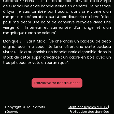
Caroline R. - Paris : "Je suis fan de coeur ex-voto, de le vierge
de Guadalupe et de bondieuseries en général. De passage
à Lyon, je suis tombée par hasard, dans une vitrine d'un
magasin de décoration, sur LA bondieuserie qu'il me fallait
pour ma déco! Une boîte de conserve recyclée avec une
vierge à l'intérieur et surmontée d'un ange et d'un
magnifique ruban en velours".
Monique S. - Saint Malo : "Je cherchais un cadeau de déco
original pour ma soeur. Je lui ai offert une carte cadeau
Sister K. Elle a pu choisir une bondieuserie disponible dans le
stock de cette super créatrice : un cadre en bois avec un
très joli coeur ex voto en céramique".
Trouvez votre bondieuserie !
Copyright ©. Tous droits
Mentions légales & C.G.V
|
réservés
Protection des données