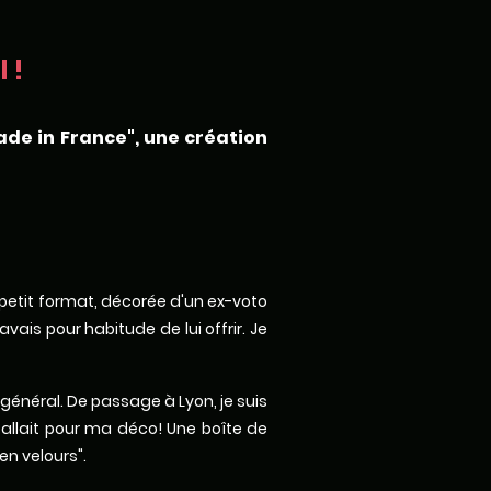
 !
ade in France", une création
x petit format, décorée d'un ex-voto
ais pour habitude de lui offrir. Je
 général. De passage à Lyon, je suis
fallait pour ma déco! Une boîte de
en velours".