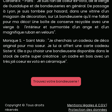
Caroline R. - Paris : "Je suis fan de coeur ex-voto, de le vierge
de Guadalupe et de bondieuseries en général. De passage
à Lyon, je suis tombée par hasard, dans une vitrine d'un
magasin de décoration, sur LA bondieuserie qu'il me fallait
pour ma déco! Une boîte de conserve recyclée avec une
vierge à l'intérieur et surmontée d'un ange et d'un
magnifique ruban en velours".
Monique S. - Saint Malo : "Je cherchais un cadeau de déco
original pour ma soeur. Je lui ai offert une carte cadeau
Sister K. Elle a pu choisir une bondieuserie disponible dans le
stock de cette super créatrice : un cadre en bois avec un
très joli coeur ex voto en céramique".
Trouvez votre bondieuserie !
Copyright ©. Tous droits
Mentions légales & C.G.V
|
réservés
Protection des données