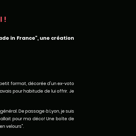
 !
ade in France", une création
x petit format, décorée d'un ex-voto
ais pour habitude de lui offrir. Je
 général. De passage à Lyon, je suis
fallait pour ma déco! Une boîte de
en velours".