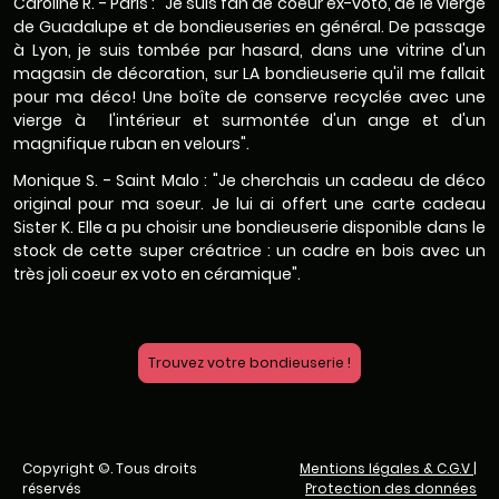
Caroline R. - Paris : "Je suis fan de coeur ex-voto, de le vierge
de Guadalupe et de bondieuseries en général. De passage
à Lyon, je suis tombée par hasard, dans une vitrine d'un
magasin de décoration, sur LA bondieuserie qu'il me fallait
pour ma déco! Une boîte de conserve recyclée avec une
vierge à l'intérieur et surmontée d'un ange et d'un
magnifique ruban en velours".
Monique S. - Saint Malo : "Je cherchais un cadeau de déco
original pour ma soeur. Je lui ai offert une carte cadeau
Sister K. Elle a pu choisir une bondieuserie disponible dans le
stock de cette super créatrice : un cadre en bois avec un
très joli coeur ex voto en céramique".
Trouvez votre bondieuserie !
Copyright ©. Tous droits
Mentions légales & C.G.V
|
réservés
Protection des données