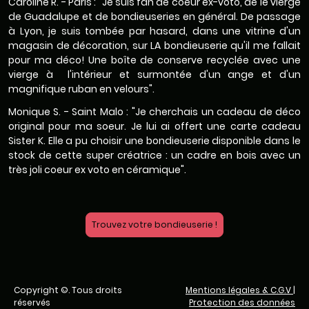
Caroline R. - Paris : "Je suis fan de coeur ex-voto, de le vierge
de Guadalupe et de bondieuseries en général. De passage
à Lyon, je suis tombée par hasard, dans une vitrine d'un
magasin de décoration, sur LA bondieuserie qu'il me fallait
pour ma déco! Une boîte de conserve recyclée avec une
vierge à l'intérieur et surmontée d'un ange et d'un
magnifique ruban en velours".
Monique S. - Saint Malo : "Je cherchais un cadeau de déco
original pour ma soeur. Je lui ai offert une carte cadeau
Sister K. Elle a pu choisir une bondieuserie disponible dans le
stock de cette super créatrice : un cadre en bois avec un
très joli coeur ex voto en céramique".
Trouvez votre bondieuserie !
Copyright ©. Tous droits
Mentions légales & C.G.V
|
réservés
Protection des données