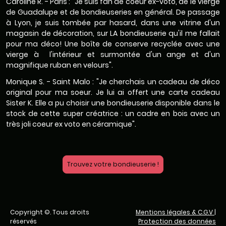
Caroline R. - Paris : "Je suis fan de coeur ex-voto, de le vierge
de Guadalupe et de bondieuseries en général. De passage
à Lyon, je suis tombée par hasard, dans une vitrine d'un
magasin de décoration, sur LA bondieuserie qu'il me fallait
pour ma déco! Une boîte de conserve recyclée avec une
vierge à l'intérieur et surmontée d'un ange et d'un
magnifique ruban en velours".
Monique S. - Saint Malo : "Je cherchais un cadeau de déco
original pour ma soeur. Je lui ai offert une carte cadeau
Sister K. Elle a pu choisir une bondieuserie disponible dans le
stock de cette super créatrice : un cadre en bois avec un
très joli coeur ex voto en céramique".
Trouvez votre bondieuserie !
Copyright ©. Tous droits
Mentions légales & C.G.V
|
réservés
Protection des données